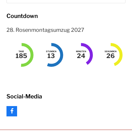
Countdown
28. Rosenmontagsumzug 2027
TAGE
STUNDEN
MINUTEN
SEKUNDEN
185
13
24
26
Social-Media
F
a
c
e