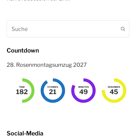
Suche
Sen
Countdown
28. Rosenmontagsumzug 2027
TAGE
STUNDEN
MINUTEN
SEKUNDEN
182
21
49
45
Social-Media