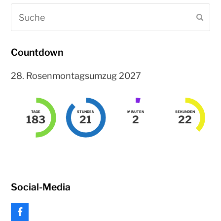
Suche
Sen
Countdown
28. Rosenmontagsumzug 2027
TAGE
STUNDEN
MINUTEN
SEKUNDEN
183
21
2
22
Social-Media
F