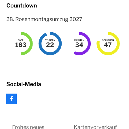
Countdown
28. Rosenmontagsumzug 2027
TAGE
STUNDEN
MINUTEN
SEKUNDEN
183
22
34
47
Social-Media
F
a
c
e
b
Frohes neues
Kartenvorverkauf
o