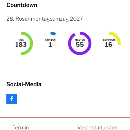
Countdown
28. Rosenmontagsumzug 2027
TAGE
STUNDEN
MINUTEN
SEKUNDEN
183
1
55
16
Social-Media
F
a
c
e
b
Termin
Veranstaltungen
o