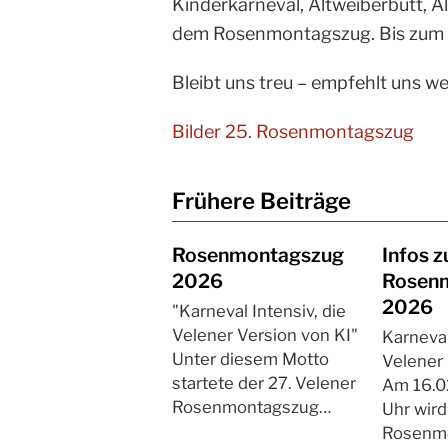
Kinderkarneval, Altweiberbütt, A
dem Rosenmontagszug. Bis zum 
Bleibt uns treu – empfehlt uns wei
Bilder 25. Rosenmontagszug
Frühere Beiträge
Rosenmontagszug
Infos 
2026
Rosen
2026
"Karneval Intensiv, die
Velener Version von KI"
Karneval
Unter diesem Motto
Velener 
startete der 27. Velener
Am 16.0
Rosenmontagszug…
Uhr wird
Rosenm