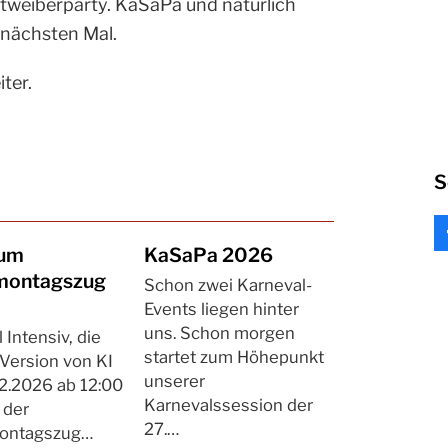
ltweiberparty. KaSaPa und natürlich
nächsten Mal.
ter.
S
zum
KaSaPa 2026
montagszug
Schon zwei Karneval-
Events liegen hinter
uns. Schon morgen
 Intensiv, die
startet zum Höhepunkt
Version von KI
unserer
2.2026 ab 12:00
Karnevalssession der
 der
27.…
ontagszug…