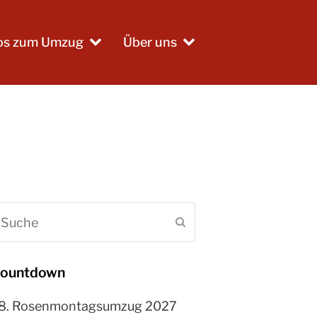
fos zum Umzug
Über uns
uche
Senden
ountdown
8. Rosenmontagsumzug 2027