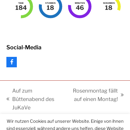
TAGE
STUNDEN
MINUTEN
SEKUNDEN
184
18
46
18
Social-Media
F
a
c
e
b
Auf zum
Rosenmontag fällt
o
o
Nächster
Büttenabend des
auf einen Montag!
k
vorheriger
Beitrag:
JuKaVe
Beitrag:
Wir nutzen Cookies auf unserer Website. Einige von ihnen
2026
KarnevalsVerein Velen
. Alle Rechte vorbehalten.
sind essenziell, während andere uns helfen, diese Website