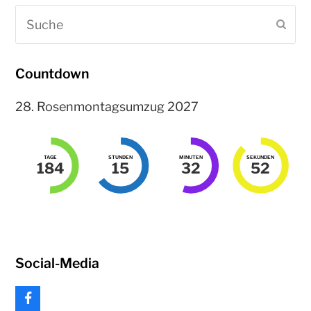
Suche
Sen
Countdown
28. Rosenmontagsumzug 2027
TAGE
STUNDEN
MINUTEN
SEKUNDEN
184
15
32
52
Social-Media
F