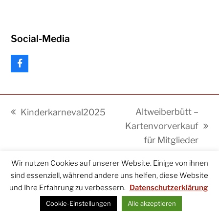
Social-Media
F
a
c
e
b
Altweiberbütt –
Kinderkarneval2025
o
vorheriger
o
Kartenvorverkauf
k
Nächster
Beitrag:
für Mitglieder
Beitrag:
Wir nutzen Cookies auf unserer Website. Einige von ihnen
2026
KarnevalsVerein Velen
. Alle Rechte vorbehalten.
sind essenziell, während andere uns helfen, diese Website
und Ihre Erfahrung zu verbessern.
Datenschutzerklärung
WordPress
Cookies
Datenschutzerklärung
Kontakt
Impressum
Cookie-Einstellungen
Alle akzeptieren