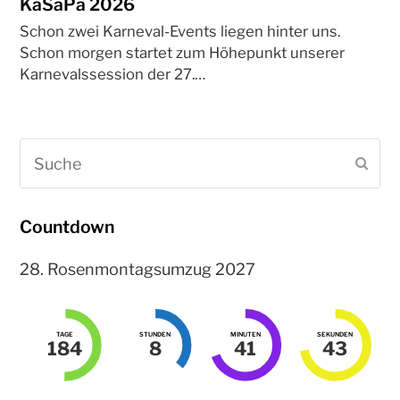
KaSaPa 2026
Schon zwei Karneval-Events liegen hinter uns.
Schon morgen startet zum Höhepunkt unserer
Karnevalssession der 27.…
Suche
Sen
Countdown
28. Rosenmontagsumzug 2027
TAGE
STUNDEN
MINUTEN
SEKUNDEN
184
8
41
43