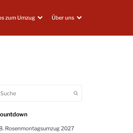
fos zum Umzug
Über uns
uche
Senden
ountdown
8. Rosenmontagsumzug 2027