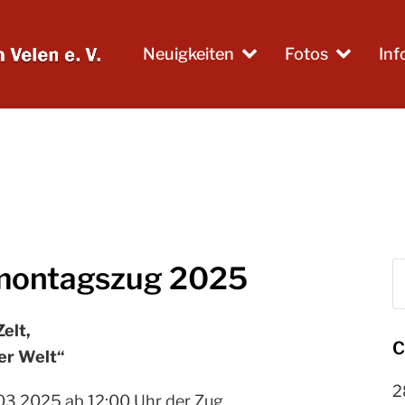
Neuigkeiten
Fotos
In
montagszug 2025
S
Zelt,
C
er Welt“
2
03.2025 ab 12:00 Uhr der Zug