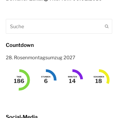
Suche
Sen
Countdown
28. Rosenmontagsumzug 2027
TAGE
STUNDEN
MINUTEN
SEKUNDEN
186
6
14
18
Social-Media