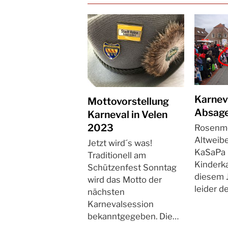
Karnev
Mottovorstellung
Absag
Karneval in Velen
2023
Rosenmo
Altweibe
Jetzt wird´s was!
KaSaPa 
Traditionell am
Kinderka
Schützenfest Sonntag
diesem 
wird das Motto der
leider d
nächsten
Karnevalsession
bekanntgegeben. Die…