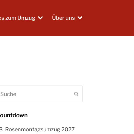
fos zum Umzug
Über uns
uche
Senden
ountdown
8. Rosenmontagsumzug 2027