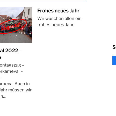
Frohes neues Jahr
Wir wüschen allen ein
frohes neues Jahr!
S
al 2022 –
e
ntagszug –
rkarneval –
–
rneval Auch in
Jahr müssen wir
en…